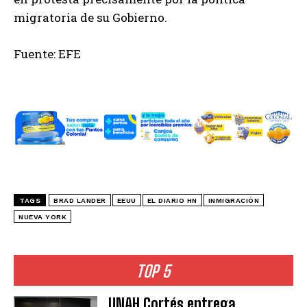
migratoria de su Gobierno.
Fuente: EFE
TAGS
BRAD LANDER
EEUU
EL DIARIO HN
INMIGRACIÓN
NUEVA YORK
TOP 5
UNAH Cortés entrega