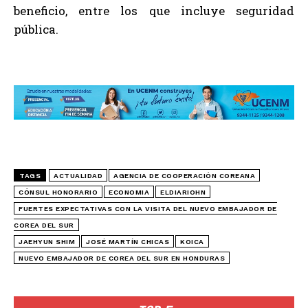
beneficio, entre los que incluye seguridad
pública.
TAGS
ACTUALIDAD
AGENCIA DE COOPERACIÓN COREANA
CÓNSUL HONORARIO
ECONOMIA
ELDIARIOHN
FUERTES EXPECTATIVAS CON LA VISITA DEL NUEVO EMBAJADOR DE
COREA DEL SUR
JAEHYUN SHIM
JOSÉ MARTÍN CHICAS
KOICA
NUEVO EMBAJADOR DE COREA DEL SUR EN HONDURAS