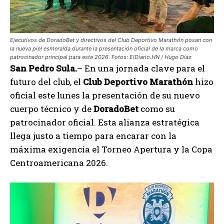
Ejecutivos de DoradoBet y directivos del Club Deportivo Marathón posan con
la nueva piel esmeralda durante la presentación oficial de la marca como
patrocinador principal para este 2026. Fotos: ElDiario.HN / Hugo Díaz
San Pedro Sula.
– En una jornada clave para el
futuro del club, el
Club Deportivo Marathón
hizo
oficial este lunes la presentación de su nuevo
cuerpo técnico y de
DoradoBet
como su
patrocinador oficial. Esta alianza estratégica
llega justo a tiempo para encarar con la
máxima exigencia el Torneo Apertura y la Copa
Centroamericana 2026.