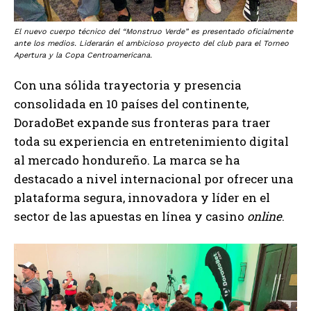
El nuevo cuerpo técnico del “Monstruo Verde” es presentado oficialmente
ante los medios. Liderarán el ambicioso proyecto del club para el Torneo
Apertura y la Copa Centroamericana.
Con una sólida trayectoria y presencia
consolidada en 10 países del continente,
DoradoBet expande sus fronteras para traer
toda su experiencia en entretenimiento digital
al mercado hondureño. La marca se ha
destacado a nivel internacional por ofrecer una
plataforma segura, innovadora y líder en el
sector de las apuestas en línea y casino
online
.