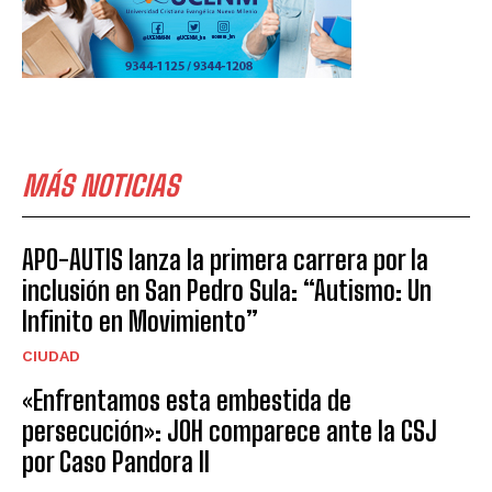
MÁS NOTICIAS
APO-AUTIS lanza la primera carrera por la
inclusión en San Pedro Sula: “Autismo: Un
Infinito en Movimiento”
CIUDAD
«Enfrentamos esta embestida de
persecución»: JOH comparece ante la CSJ
por Caso Pandora II