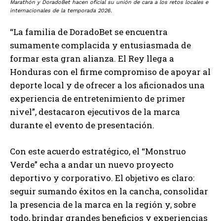
Marathón y DoradoBet hacen oficial su unión de cara a los retos locales e
internacionales de la temporada 2026.
“La familia de DoradoBet se encuentra
sumamente complacida y entusiasmada de
formar esta gran alianza. El Rey llega a
Honduras con el firme compromiso de apoyar al
deporte local y de ofrecer a los aficionados una
experiencia de entretenimiento de primer
nivel”, destacaron ejecutivos de la marca
durante el evento de presentación.
Con este acuerdo estratégico, el “Monstruo
Verde” echa a andar un nuevo proyecto
deportivo y corporativo. El objetivo es claro:
seguir sumando éxitos en la cancha, consolidar
la presencia de la marca en la región y, sobre
todo, brindar grandes beneficios y experiencias