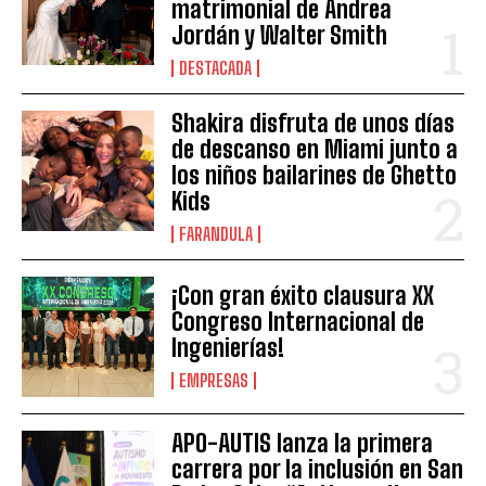
matrimonial de Andrea
Jordán y Walter Smith
DESTACADA
Shakira disfruta de unos días
de descanso en Miami junto a
los niños bailarines de Ghetto
Kids
FARANDULA
¡Con gran éxito clausura XX
Congreso Internacional de
Ingenierías!
EMPRESAS
APO-AUTIS lanza la primera
carrera por la inclusión en San