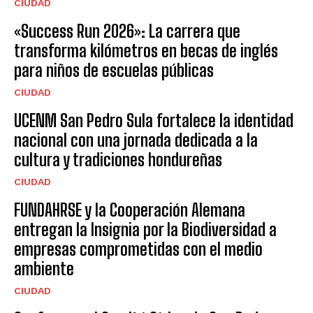
CIUDAD
«Success Run 2026»: La carrera que
transforma kilómetros en becas de inglés
para niños de escuelas públicas
CIUDAD
UCENM San Pedro Sula fortalece la identidad
nacional con una jornada dedicada a la
cultura y tradiciones hondureñas
CIUDAD
FUNDAHRSE y la Cooperación Alemana
entregan la Insignia por la Biodiversidad a
empresas comprometidas con el medio
ambiente
CIUDAD