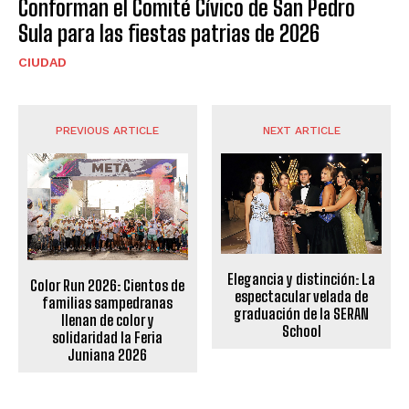
Conforman el Comité Cívico de San Pedro
Sula para las fiestas patrias de 2026
CIUDAD
PREVIOUS ARTICLE
NEXT ARTICLE
Elegancia y distinción: La
Color Run 2026: Cientos de
espectacular velada de
familias sampedranas
graduación de la SERAN
llenan de color y
School
solidaridad la Feria
Juniana 2026