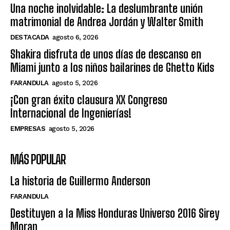
Una noche inolvidable: La deslumbrante unión
matrimonial de Andrea Jordán y Walter Smith
DESTACADA
agosto 6, 2026
Shakira disfruta de unos días de descanso en
Miami junto a los niños bailarines de Ghetto Kids
FARANDULA
agosto 5, 2026
¡Con gran éxito clausura XX Congreso
Internacional de Ingenierías!
EMPRESAS
agosto 5, 2026
MÁS POPULAR
La historia de Guillermo Anderson
FARANDULA
Destituyen a la Miss Honduras Universo 2016 Sirey
Moran