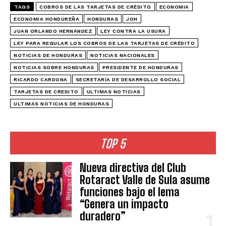
TAGS
COBROS DE LAS TARJETAS DE CRÉDITO
ECONOMIA
ECONOMIA HONDUREÑA
HONDURAS
JOH
JUAN ORLANDO HERNÁNDEZ
LEY CONTRA LA USURA
LEY PARA REGULAR LOS COBROS DE LAS TARJETAS DE CRÉDITO
NOTICIAS DE HONDURAS
NOTICIAS NACIONALES
NOTICIAS SOBRE HONDURAS
PRESIDENTE DE HONDURAS
RICARDO CARDONA
SECRETARÍA DE DESARROLLO SOCIAL
TARJETAS DE CREDITO
ULTIMAS NOTICIAS
ULTIMAS NOTICIAS DE HONDURAS
TOP 5
Nueva directiva del Club
Rotaract Valle de Sula asume
funciones bajo el lema
“Genera un impacto
duradero”