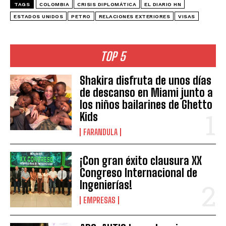
TAGS
COLOMBIA
CRISIS DIPLOMÁTICA
EL DIARIO HN
ESTADOS UNIDOS
PETRO
RELACIONES EXTERIORES
VISAS
TOP 5
Shakira disfruta de unos días
de descanso en Miami junto a
los niños bailarines de Ghetto
Kids
FARANDULA
¡Con gran éxito clausura XX
Congreso Internacional de
Ingenierías!
EMPRESAS