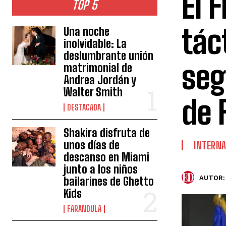
El 
TOP 5
tác
Una noche
inolvidable: La
deslumbrante unión
seg
matrimonial de
Andrea Jordán y
Walter Smith
de 
DESTACADA
Shakira disfruta de
unos días de
INTERNA
descanso en Miami
junto a los niños
AUTOR:
bailarines de Ghetto
Kids
FARANDULA