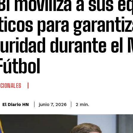
FBI moviliza a sus e
ticos para garantiz
uridad durante el 
Fútbol
CIONALES
El Diario HN
junio 7, 2026
2
min.