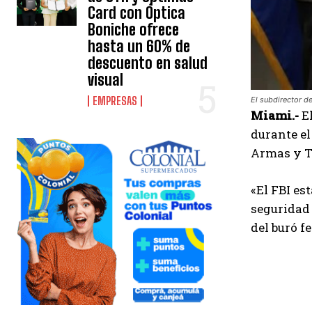
Card con Óptica
Boniche ofrece
hasta un 60% de
descuento en salud
visual
EMPRESAS
El subdirector de
Miami.-
El
durante e
Armas y T
«El FBI es
seguridad 
del buró fe