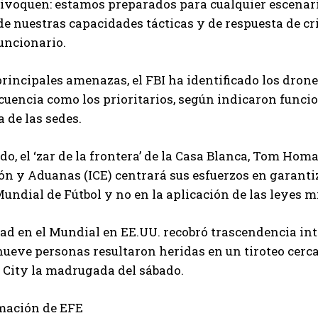
uivoquen: estamos preparados para cualquier escenar
e nuestras capacidades tácticas y de respuesta de cris
funcionario.
principales amenazas, el FBI ha identificado los drones
cuencia como los prioritarios, según indicaron func
 de las sedes.
ado, el ‘zar de la frontera’ de la Casa Blanca, Tom Homa
n y Aduanas (ICE) centrará sus esfuerzos en garantiz
ndial de Fútbol y no en la aplicación de las leyes m
ad en el Mundial en EE.UU. recobró trascendencia int
ueve personas resultaron heridas en un tiroteo cerca d
 City la madrugada del sábado.
mación de EFE