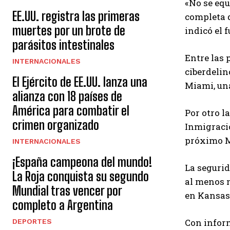
«No se eq
EE.UU. registra las primeras
completa d
muertes por un brote de
indicó el 
parásitos intestinales
Entre las 
INTERNACIONALES
ciberdelin
El Ejército de EE.UU. lanza una
Miami, una
alianza con 18 países de
América para combatir el
Por otro l
crimen organizado
Inmigració
próximo Mu
INTERNACIONALES
¡España campeona del mundo!
La segurid
La Roja conquista su segundo
al menos n
Mundial tras vencer por
en Kansas
completo a Argentina
Con infor
DEPORTES