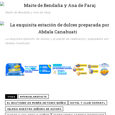
Maite de Bendaña y Ana de Faraj
La exquisita estación de dulces y el pastel de celebración, preparados por
Abdala Canahuati.
TAGS
#FARAHLAREVISTA
EL BAUTISMO DE RUBÉN ANTONIO NÚÑEZ
HOTEL Y CLUB COPANTL
IGLESIA NUESTRA SEÑORA DE SUYAPA