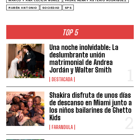
MARCO Y ANA CECILIA NÚÑEZ
PADRE HENRY ASTERIO RODRÍGUEZ
RUBÉN ANTONIO
SOCIEDAD
SPS
TOP 5
Una noche inolvidable: La
deslumbrante unión
matrimonial de Andrea
Jordán y Walter Smith
DESTACADA
Shakira disfruta de unos días
de descanso en Miami junto a
los niños bailarines de Ghetto
Kids
FARANDULA