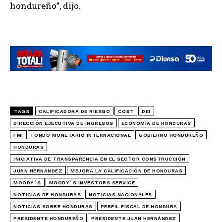
hondureño”, dijo.
TAGS
CALIFICADORA DE RIESGO
COST
DEI
DIRECCIÓN EJECUTIVA DE INGRESOS
ECONOMIA DE HONDURAS
FMI
FONDO MONETARIO INTERNACIONAL
GOBIERNO HONDUREÑO
HONDURAS
INICIATIVA DE TRANSPARENCIA EN EL SECTOR CONSTRUCCIÓN
JUAN HERNÁNDEZ
MEJORA LA CALIFICACIÓN DE HONDURAS
MOODY´S
MOODY´S INVESTORS SERVICE
NOTICIAS DE HONDURAS
NOTICIAS NACIONALES
NOTICIAS SOBRE HONDURAS
PERFIL FISCAL DE HONDURA
PRESIDENTE HONDUREÑO
PRESIDENTE JUAN HERNÁNDEZ