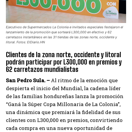
Ejecutivos de Supermercados La Colonia e invitados especiales festejaron el
lanzamiento de la promoción que sorteará L300,000 en efectivo y 62
carretazos instantáneos en las 31 tiendas de las zonas norte, occidente y
litoral. Fotos: ElDiario.HN
Clientes de la zona norte, occidente y litoral
podrán participar por L300,000 en premios y
62 carretazos mundialistas
San Pedro Sula. –
Al ritmo de la emoción que
despierta el inicio del Mundial, la cadena líder
de las familias hondureñas lanza la promoción
“Ganá la Súper Copa Millonaria de La Colonia”,
una dinámica que premiará la fidelidad de sus
clientes con L300,000 en premios, convirtiendo
cada compra en una nueva oportunidad de