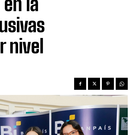
 en la
lusivas
 nivel