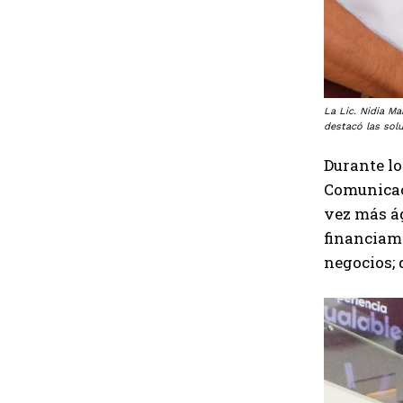
La Lic. Nidia M
destacó las solu
Durante lo
Comunicaci
vez más ág
financiam
negocios; 