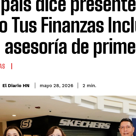
país dice presente
o Tus Finanzas Inc
 asesoría de primer
AS
El Diario HN
mayo 28, 2026
2
min.