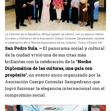
La Canciller de la República, Mireya Agüero (al centro), con su esposo Héctor
Corrales y miembros de la Asociación Cuerpo Consular Sampedrano, durante
la celebración de la "Noche Diplomática de las Culturas". Fotos: ElDiario.HN
San Pedro Sula. –
El panorama social y cultural
de la ciudad vivió una de sus citas más
brillantes con la celebración de la “
Noche
Diplomática de las culturas, una gala con
propósito
”, un evento único organizado por la
Asociación Cuerpo Consular Sampedrano que
logró fusionar la elegancia internacional con el
compromiso social.