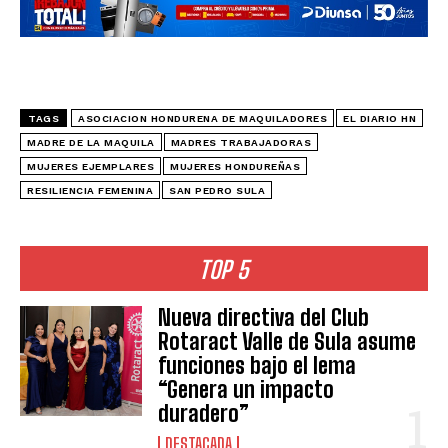
TAGS
ASOCIACION HONDURENA DE MAQUILADORES
EL DIARIO HN
MADRE DE LA MAQUILA
MADRES TRABAJADORAS
MUJERES EJEMPLARES
MUJERES HONDUREÑAS
RESILIENCIA FEMENINA
SAN PEDRO SULA
TOP 5
Nueva directiva del Club
Rotaract Valle de Sula asume
funciones bajo el lema
“Genera un impacto
duradero”
DESTACADA