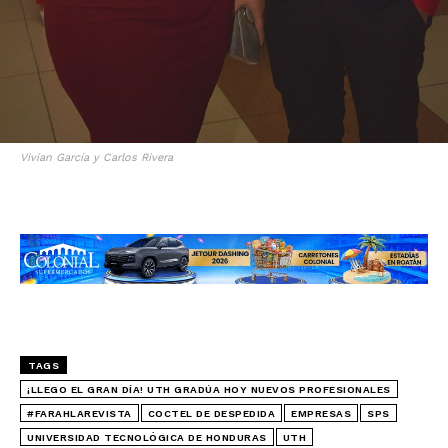
Vivian García y Carlos Rivera
TAGS
¡LLEGO EL GRAN DÍA! UTH GRADÚA HOY NUEVOS PROFESIONALES
#FARAHLAREVISTA
COCTEL DE DESPEDIDA
EMPRESAS
SPS
UNIVERSIDAD TECNOLÓGICA DE HONDURAS
UTH