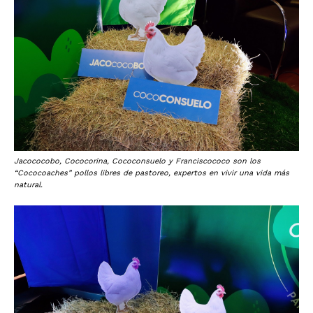
Jacococobo, Cococorina, Cococonsuelo y Franciscococo son los
“Cococoaches” pollos libres de pastoreo, expertos en vivir una vida más
natural.