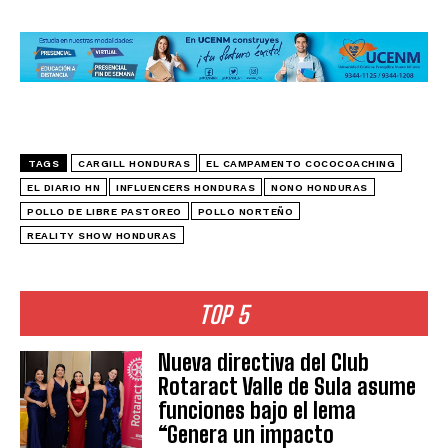
TAGS
CARGILL HONDURAS
EL CAMPAMENTO COCOCOACHING
EL DIARIO HN
INFLUENCERS HONDURAS
NONO HONDURAS
POLLO DE LIBRE PASTOREO
POLLO NORTEÑO
REALITY SHOW HONDURAS
TOP 5
Nueva directiva del Club
Rotaract Valle de Sula asume
funciones bajo el lema
“Genera un impacto