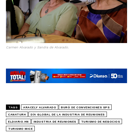
Carmen Alvarado y Sandra de Alvarado.
TAGS
ARACELY ALVARADO
BURÓ DE CONVENCIONES SPS
CANATURH
DÍA GLOBAL DE LA INDUSTRIA DE REUNIONES
ELDIARIO.HN
INDUSTRIA DE REUNIONES
TURISMO DE NEGOCIOS
TURISMO MICE