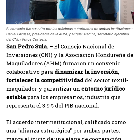
El convenio fue suscrito por las máximas autoridades de ambas instituciones:
Daniel Facussé, presidente de la AHM, y Miguel Medina, secretario ejecutivo
del CNI. / Fotos Cortesía.
San Pedro Sula. –
El Consejo Nacional de
Inversiones (CNI) y la Asociación Hondureña de
Maquiladores (AHM) firmaron un convenio
colaborativo para
dinamizar la inversión,
fortalecer la competitividad
del sector textil-
maquilador y garantizar un
entorno jurídico
estable
para los empresarios, industria que
representa el 3.9% del PIB nacional.
El acuerdo interinstitucional, calificado como
una “alianza estratégica” por ambas partes,
marca el inicio de una etapa de cooperación