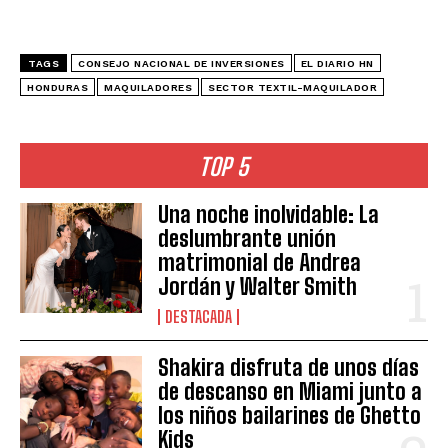
TAGS
CONSEJO NACIONAL DE INVERSIONES
EL DIARIO HN
HONDURAS
MAQUILADORES
SECTOR TEXTIL-MAQUILADOR
TOP 5
Una noche inolvidable: La
deslumbrante unión
matrimonial de Andrea
Jordán y Walter Smith
DESTACADA
Shakira disfruta de unos días
de descanso en Miami junto a
los niños bailarines de Ghetto
Kids