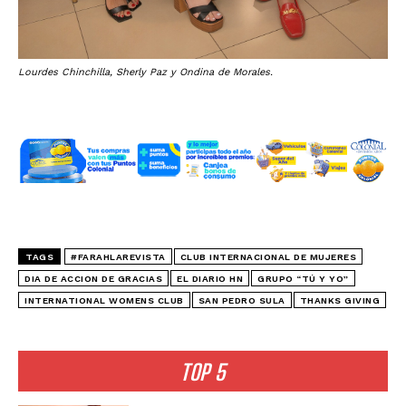
Lourdes Chinchilla, Sherly Paz y Ondina de Morales.
TAGS
#FARAHLAREVISTA
CLUB INTERNACIONAL DE MUJERES
DIA DE ACCION DE GRACIAS
EL DIARIO HN
GRUPO “TÚ Y YO”
INTERNATIONAL WOMENS CLUB
SAN PEDRO SULA
THANKS GIVING
TOP 5