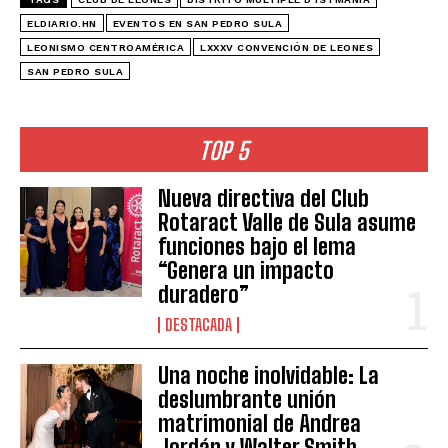
ELDIARIO.HN
EVENTOS EN SAN PEDRO SULA
LEONISMO CENTROAMÉRICA
LXXXV CONVENCIÓN DE LEONES
SAN PEDRO SULA
TOP 5
Nueva directiva del Club
Rotaract Valle de Sula asume
funciones bajo el lema
“Genera un impacto
duradero”
DESTACADA
Una noche inolvidable: La
deslumbrante unión
matrimonial de Andrea
Jordán y Walter Smith