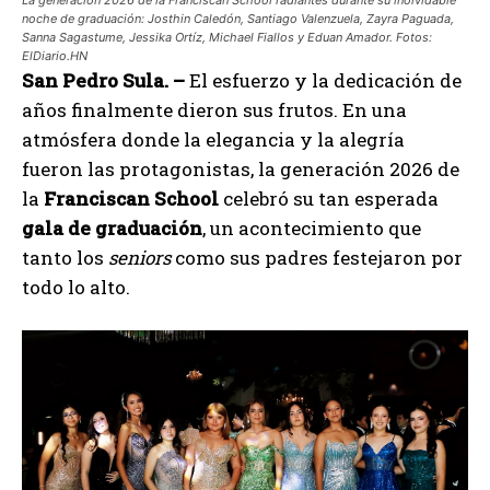
noche de graduación: Josthin Caledón, Santiago Valenzuela, Zayra Paguada,
Sanna Sagastume, Jessika Ortíz, Michael Fiallos y Eduan Amador. Fotos:
ElDiario.HN
San Pedro Sula. –
El esfuerzo y la dedicación de
años finalmente dieron sus frutos. En una
atmósfera donde la elegancia y la alegría
fueron las protagonistas, la generación 2026 de
la
Franciscan School
celebró su tan esperada
gala de graduación
, un acontecimiento que
tanto los
seniors
como sus padres festejaron por
todo lo alto.