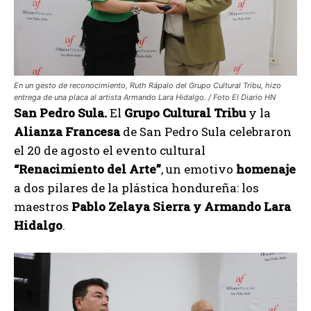
En un gesto de reconocimiento, Ruth Rápalo del Grupo Cultural Tribu, hizo
entrega de una placa al artista Armando Lara Hidalgo. / Foto El Diario HN
San Pedro Sula.
El
Grupo
Cultural Tribu
y la
Alianza Francesa
de San Pedro Sula celebraron
el 20 de agosto el evento cultural
“Renacimiento del Arte”
, un emotivo
homenaje
a dos pilares de la plástica hondureña: los
maestros
Pablo Zelaya Sierra y Armando Lara
Hidalgo
.