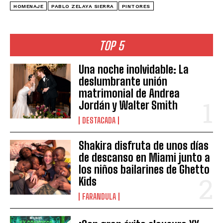
HOMENAJE
PABLO ZELAYA SIERRA
PINTORES
TOP 5
Una noche inolvidable: La
deslumbrante unión
matrimonial de Andrea
Jordán y Walter Smith
DESTACADA
Shakira disfruta de unos días
de descanso en Miami junto a
los niños bailarines de Ghetto
Kids
FARANDULA