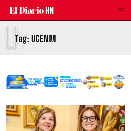
U
Tag:
UCENM