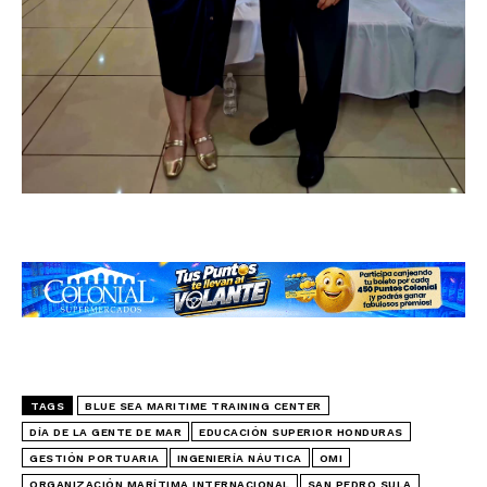
TAGS
BLUE SEA MARITIME TRAINING CENTER
DÍA DE LA GENTE DE MAR
EDUCACIÓN SUPERIOR HONDURAS
GESTIÓN PORTUARIA
INGENIERÍA NÁUTICA
OMI
ORGANIZACIÓN MARÍTIMA INTERNACIONAL
SAN PEDRO SULA