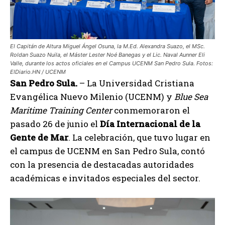
El Capitán de Altura Miguel Ángel Osuna, la M.Ed. Alexandra Suazo, el MSc.
Roldan Suazo Nuila, el Máster Lester Noé Banegas y el Lic. Naval Aunner Eli
Valle, durante los actos oficiales en el Campus UCENM San Pedro Sula. Fotos:
ElDiario.HN / UCENM
San Pedro Sula.
– La Universidad Cristiana
Evangélica Nuevo Milenio (UCENM) y
Blue Sea
Maritime Training Center
conmemoraron el
pasado 26 de junio el
Día Internacional de la
Gente de Mar
. La celebración, que tuvo lugar en
el campus de UCENM en San Pedro Sula, contó
con la presencia de destacadas autoridades
académicas e invitados especiales del sector.