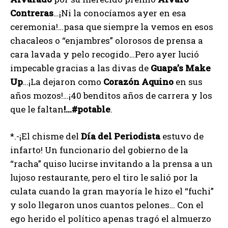
Contreras
…¡Ni la conocíamos ayer en esa
ceremonia!…pasa que siempre la vemos en esos
chacaleos o “enjambres” olorosos de prensa a
cara lavada y pelo recogido…Pero ayer lució
impecable gracias a las divas de
Guapa’s
Make
Up
…¡La dejaron como
Corazón
Aquino
en sus
años mozos!…¡40 benditos años de carrera y los
que le faltan
!…#potable
.
*.-¡El chisme del
Día del Periodista
estuvo de
infarto! Un funcionario del gobierno de la
“racha” quiso lucirse invitando a la prensa a un
lujoso restaurante, pero el tiro le salió por la
culata cuando la gran mayoría le hizo el “fuchi”
y solo llegaron unos cuantos pelones… Con el
ego herido el político apenas tragó el almuerzo