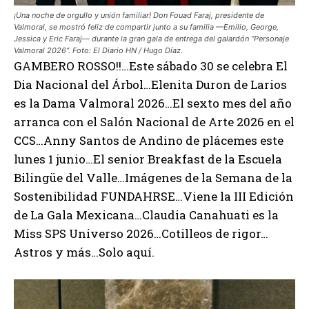
¡Una noche de orgullo y unión familiar! Don Fouad Faraj, presidente de
Valmoral, se mostró feliz de compartir junto a su familia —Emilio, George,
Jessica y Eric Faraj— durante la gran gala de entrega del galardón “Personaje
Valmoral 2026”. Foto: El Diario HN / Hugo Díaz.
GAMBERO ROSSO!!…Este sábado 30 se celebra El
Dia Nacional del Árbol…Elenita Duron de Larios
es la Dama Valmoral 2026…El sexto mes del año
arranca con el Salón Nacional de Arte 2026 en el
CCS…Anny Santos de Andino de plácemes este
lunes 1 junio…El senior Breakfast de la Escuela
Bilingüe del Valle…Imágenes de la Semana de la
Sostenibilidad FUNDAHRSE…Viene la III Edición
de La Gala Mexicana…Claudia Canahuati es la
Miss SPS Universo 2026…Cotilleos de rigor…
Astros y más…Solo aquí.