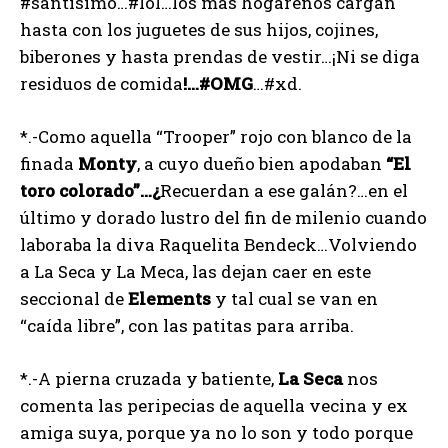
#santisimo…#lol…los más hogareños cargan
hasta con los juguetes de sus hijos, cojines,
biberones y hasta prendas de vestir…¡Ni se diga
residuos de comida
!…#OMG
…#xd.
*.-Como aquella “Trooper” rojo con blanco de la
finada
Monty
, a cuyo dueño bien apodaban
“El
toro
colorado”…¿
Recuerdan a ese galán?…en el
último y dorado lustro del fin de milenio cuando
laboraba la diva Raquelita Bendeck…Volviendo
a La Seca y La Meca, las dejan caer en este
seccional de
Elements
y tal cual se van en
“caída libre”, con las patitas para arriba.
*.-A pierna cruzada y batiente,
La
Seca
nos
comenta las peripecias de aquella vecina y ex
amiga suya, porque ya no lo son y todo porque