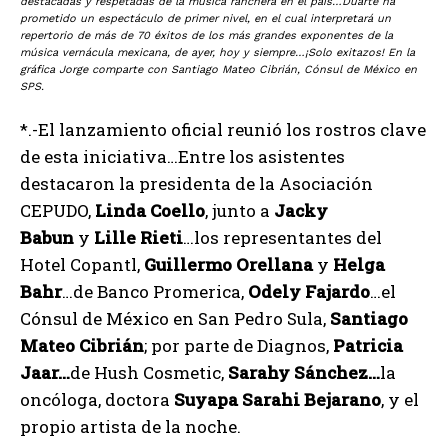
destacadas y respetadas de la música ranchera en el país…Duarte ha
prometido un espectáculo de primer nivel, en el cual interpretará un
repertorio de más de 70 éxitos de los más grandes exponentes de la
música vernácula mexicana, de ayer, hoy y siempre…¡Solo exitazos! En la
gráfica Jorge comparte con Santiago Mateo Cibrián, Cónsul de México en
SPS.
*.-El lanzamiento oficial reunió los rostros clave
de esta iniciativa…Entre los asistentes
destacaron la presidenta de la Asociación
CEPUDO,
Linda Coello
, junto a
Jacky
Babun
y
Lille Rieti
…los representantes del
Hotel Copantl,
Guillermo Orellana
y
Helga
Bahr
…de Banco Promerica,
Odely Fajardo
…el
Cónsul de México en San Pedro Sula,
Santiago
Mateo Cibrián
; por parte de Diagnos,
Patricia
Jaar…
de Hush Cosmetic,
Sarahy Sánchez…
la
oncóloga, doctora
Suyapa Sarahi Bejarano
, y el
propio artista de la noche.