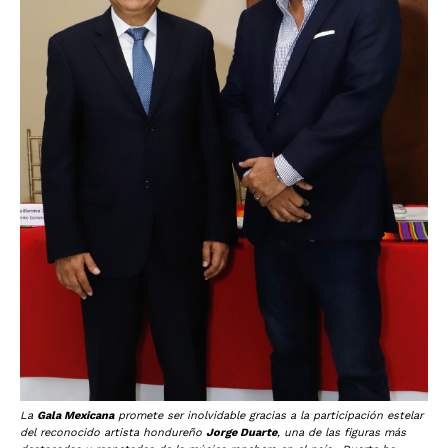
La
Gala Mexicana
promete ser inolvidable gracias a la participación estelar
del reconocido artista hondureño
Jorge Duarte
, una de las figuras más