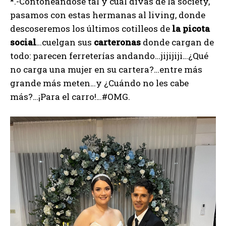
*.-Contoneándose tal y cual divas de la society,
pasamos con estas hermanas al living, donde
descoseremos los últimos cotilleos de
la
picota
social
…cuelgan sus
carteronas
donde cargan de
todo: parecen ferreterías andando…jijijiji…¿Qué
no carga una mujer en su cartera?…entre más
grande más meten…y ¿Cuándo no les cabe
más?…¡Para el carro!…#OMG.