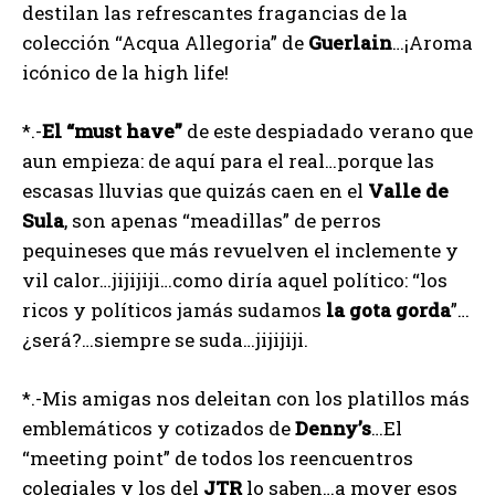
destilan las refrescantes fragancias de la
colección “Acqua Allegoria” de
Guerlain
…¡Aroma
icónico de la high life!
*.-
El
“must
have”
de este despiadado verano que
aun empieza: de aquí para el real…porque las
escasas lluvias que quizás caen en el
Valle
de
Sula
, son apenas “meadillas” de perros
pequineses que más revuelven el inclemente y
vil calor…jijijiji…como diría aquel político: “los
ricos y políticos jamás sudamos
la
gota
gorda
”…
¿será?…siempre se suda…jijijiji.
*.-Mis amigas nos deleitan con los platillos más
emblemáticos y cotizados de
Denny’s
…El
“meeting point” de todos los reencuentros
colegiales y los del
JTR
lo saben…a mover esos