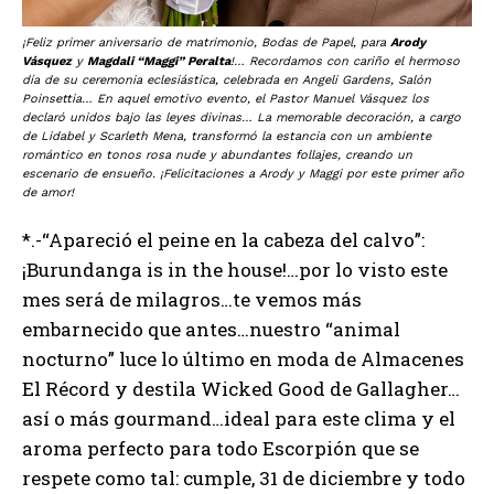
¡Feliz primer aniversario de matrimonio, Bodas de Papel, para
Arody
Vásquez
y
Magdali “Maggi” Peralta
!… Recordamos con cariño el hermoso
día de su ceremonia eclesiástica, celebrada en Angeli Gardens, Salón
Poinsettia… En aquel emotivo evento, el Pastor Manuel Vásquez los
declaró unidos bajo las leyes divinas… La memorable decoración, a cargo
de Lidabel y Scarleth Mena, transformó la estancia con un ambiente
romántico en tonos rosa nude y abundantes follajes, creando un
escenario de ensueño. ¡Felicitaciones a Arody y Maggi por este primer año
de amor!
*.-“Apareció el peine en la cabeza del calvo”:
¡Burundanga is in the house!…por lo visto este
mes será de milagros…te vemos más
embarnecido que antes…nuestro “animal
nocturno” luce lo último en moda de Almacenes
El Récord y destila Wicked Good de Gallagher…
así o más gourmand…ideal para este clima y el
aroma perfecto para todo Escorpión que se
respete como tal: cumple, 31 de diciembre y todo