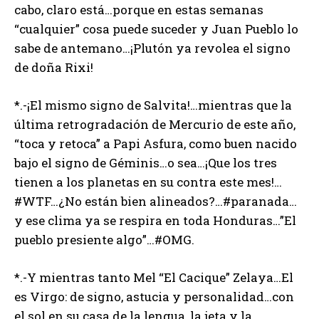
cabo, claro está…porque en estas semanas
“cualquier” cosa puede suceder y Juan Pueblo lo
sabe de antemano…¡Plutón ya revolea el signo
de doña Rixi!
*.-¡El mismo signo de Salvita!…mientras que la
última retrogradación de Mercurio de este año,
“toca y retoca” a Papi Asfura, como buen nacido
bajo el signo de Géminis…o sea…¡Que los tres
tienen a los planetas en su contra este mes!…
#WTF…¿No están bien alineados?…#paranada…
y ese clima ya se respira en toda Honduras…”El
pueblo presiente algo”…#OMG.
*.-Y mientras tanto Mel “El Cacique” Zelaya…El
es Virgo: de signo, astucia y personalidad…con
el sol en su casa de la lengua, la jeta y la