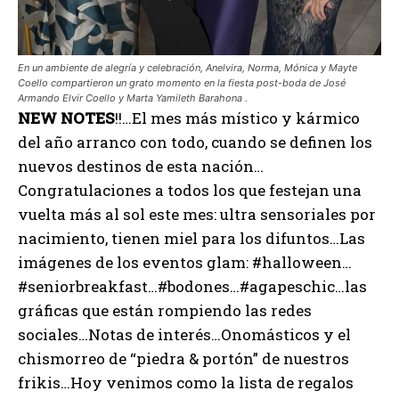
En un ambiente de alegría y celebración, Anelvira, Norma, Mónica y Mayte
Coello compartieron un grato momento en la fiesta post-boda de José
Armando Elvir Coello y Marta Yamileth Barahona .
NEW
NOTES
!!…El mes más místico y kármico
del año arranco con todo, cuando se definen los
nuevos destinos de esta nación…
Congratulaciones a todos los que festejan una
vuelta más al sol este mes: ultra sensoriales por
nacimiento, tienen miel para los difuntos…Las
imágenes de los eventos glam: #halloween…
#seniorbreakfast…#bodones…#agapeschic…las
gráficas que están rompiendo las redes
sociales…Notas de interés…Onomásticos y el
chismorreo de “piedra & portón” de nuestros
frikis…Hoy venimos como la lista de regalos