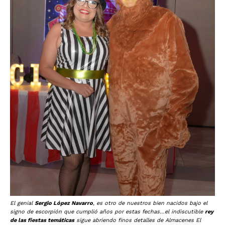
El genial
Sergio López Navarro
, es otro de nuestros bien nacidos bajo el
signo de escorpión que cumplió años por estas fechas…el indiscutible
rey
de las fiestas temáticas
sigue abriendo finos detalles de Almacenes El