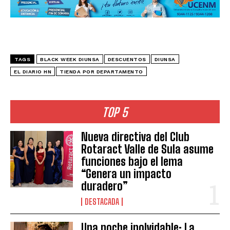
TAGS
BLACK WEEK DIUNSA
DESCUENTOS
DIUNSA
EL DIARIO HN
TIENDA POR DEPARTAMENTO
TOP 5
Nueva directiva del Club
Rotaract Valle de Sula asume
funciones bajo el lema
“Genera un impacto
duradero”
DESTACADA
Una noche inolvidable: La